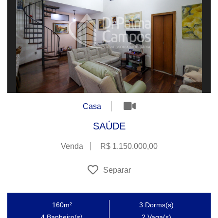
Casa
SAÚDE
Venda
R$ 1.150.000,00
Separar
160m²
3
Dorms(s)
4
Banheiro(s)
2
Vaga(s)