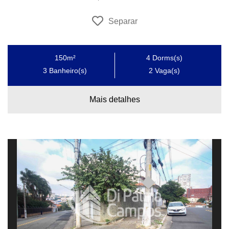
Separar
150m²
4
Dorms(s)
3
Banheiro(s)
2
Vaga(s)
Mais detalhes