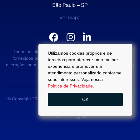
São Paulo – SP
Ver mapa
Todas as informações e valores exibidos neste portal são
Utilizamos cookies próprios e de
fornecidos pelos proprietários dos imóveis podendo sofrer
terceiros para oferecer uma melhor
alterações sem aviso prévio. Antes da proposta, consulte nossos
experiência e promover um
corretores.
atendimento personalizado conforme
seus interesses. Veja nossa
Política de Privacidade.
© Copyright 2022 - Di Palma Campos -
CRECI 22889-J
- Todos
OK
os direitos reservados.