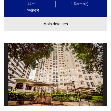
44m²
1
Dorms(s)
1
Vaga(s)
Mais detalhes