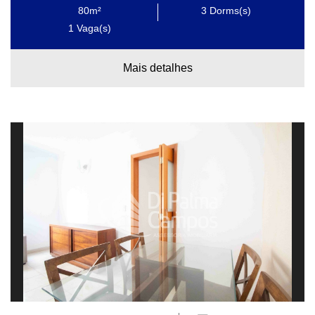
80m²
3
Dorms(s)
1
Vaga(s)
Mais detalhes