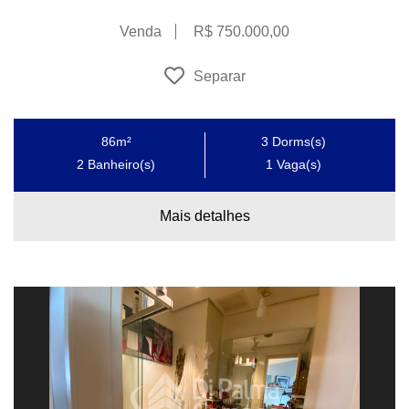
Venda
R$ 750.000,00
Separar
86m²
3
Dorms(s)
2
Banheiro(s)
1
Vaga(s)
Mais detalhes