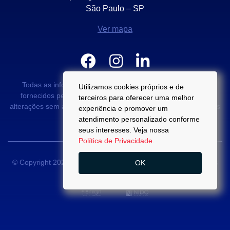
São Paulo – SP
Ver mapa
Todas as informações e valores exibidos neste portal são
Utilizamos cookies próprios e de
fornecidos pelos proprietários dos imóveis podendo sofrer
terceiros para oferecer uma melhor
alterações sem aviso prévio. Antes da proposta, consulte nossos
experiência e promover um
corretores.
atendimento personalizado conforme
seus interesses. Veja nossa
Política de Privacidade.
© Copyright 2022 - Di Palma Campos -
CRECI 22889-J
- Todos
OK
os direitos reservados.