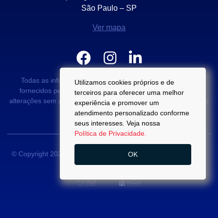
São Paulo – SP
Ver mapa
Todas as informações e valores exibidos neste portal são
Utilizamos cookies próprios e de
fornecidos pelos proprietários dos imóveis podendo sofrer
terceiros para oferecer uma melhor
alterações sem aviso prévio. Antes da proposta, consulte nossos
experiência e promover um
corretores.
atendimento personalizado conforme
seus interesses. Veja nossa
Política de Privacidade.
© Copyright 2022 - Di Palma Campos -
CRECI 22889-J
- Todos
OK
os direitos reservados.