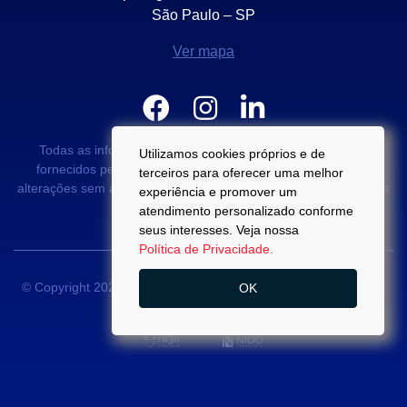
São Paulo – SP
Ver mapa
Todas as informações e valores exibidos neste portal são
Utilizamos cookies próprios e de
fornecidos pelos proprietários dos imóveis podendo sofrer
terceiros para oferecer uma melhor
alterações sem aviso prévio. Antes da proposta, consulte nossos
experiência e promover um
corretores.
atendimento personalizado conforme
seus interesses. Veja nossa
Política de Privacidade.
© Copyright 2022 - Di Palma Campos -
CRECI 22889-J
- Todos
OK
os direitos reservados.