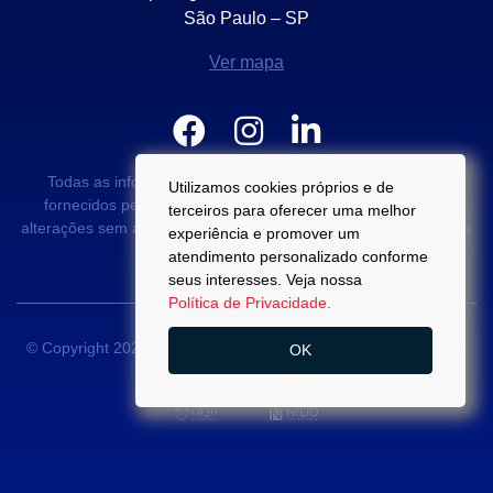
São Paulo – SP
Ver mapa
Todas as informações e valores exibidos neste portal são
Utilizamos cookies próprios e de
fornecidos pelos proprietários dos imóveis podendo sofrer
terceiros para oferecer uma melhor
alterações sem aviso prévio. Antes da proposta, consulte nossos
experiência e promover um
corretores.
atendimento personalizado conforme
seus interesses. Veja nossa
Política de Privacidade.
© Copyright 2022 - Di Palma Campos -
CRECI 22889-J
- Todos
OK
os direitos reservados.