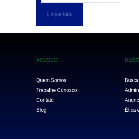
SAÚDE
SUMARÉ
Limpar tudo
TATUAPÉ
VILA CARRÃO
VILA FORMOSA
VILA LEOPOLDINA
VILA MADALENA
VILA MARIANA
VILA PRUDENTE
ACESSO
NEGÓ
Quem Somos
Busca
Trabalhe Conosco
Admini
Contato
Anunc
Blog
Ética 