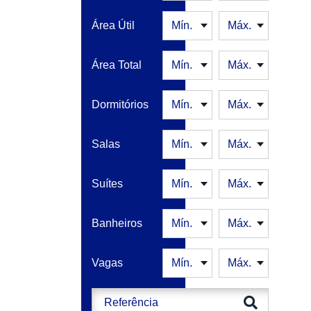
CASA VERDE
Área Útil
CENTRO
CERQUEIRA CÉSAR
CONSOLAÇÃO
Área Total
CURSINO
INDIANÓPOLIS
IPIRANGA
Dormitórios
ITAIM BIBI
JABAQUARA
Salas
LAPA
LIBERDADE
MOEMA
Suítes
MOOCA
MORUMBI
PARAÍSO
Banheiros
PAULISTA
PINHEIROS
PLANALTO PAULISTA
Vagas
POMPÉIA
SANTA CECÍLIA
SANTO AMARO