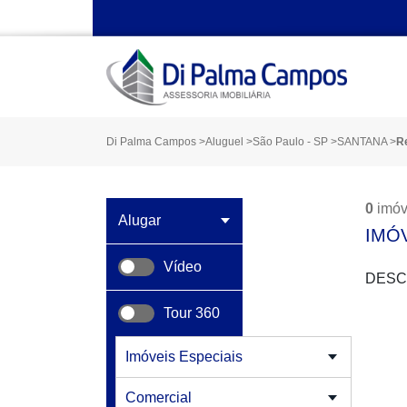
Di Palma Campos
>
Aluguel
>
São Paulo - SP
>
SANTANA
>
R
0
imóv
IMÓ
Vídeo
DESC
Tour 360