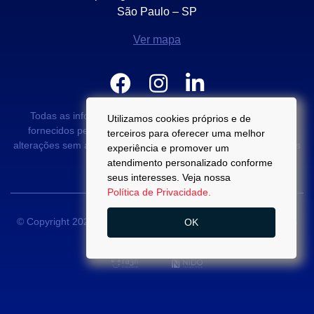
São Paulo – SP
Ver mapa
Todas as informações e valores exibidos neste portal são
Utilizamos cookies próprios e de
fornecidos pelos proprietários dos imóveis podendo sofrer
terceiros para oferecer uma melhor
alterações sem aviso prévio. Antes da proposta, consulte nossos
experiência e promover um
corretores.
atendimento personalizado conforme
seus interesses. Veja nossa
Política de Privacidade.
© Copyright 2022 - Di Palma Campos -
CRECI 22889-J
- Todos
OK
os direitos reservados.