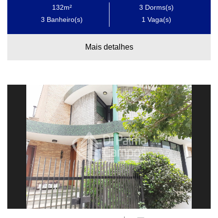
132m²
3
Dorms(s)
3
Banheiro(s)
1
Vaga(s)
Mais detalhes