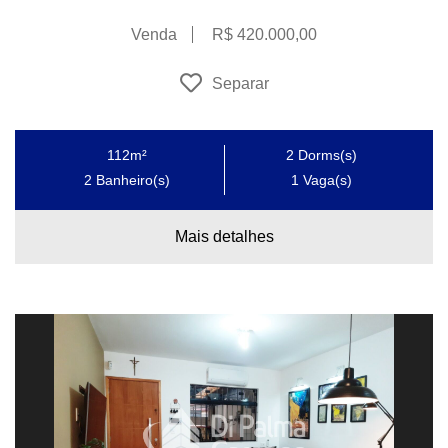
Venda
R$ 420.000,00
Separar
112m²
2
Dorms(s)
2
Banheiro(s)
1
Vaga(s)
Mais detalhes