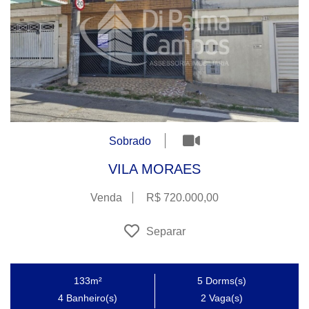
Sobrado
VILA MORAES
Venda
R$ 720.000,00
Separar
133m²
5
Dorms(s)
4
Banheiro(s)
2
Vaga(s)