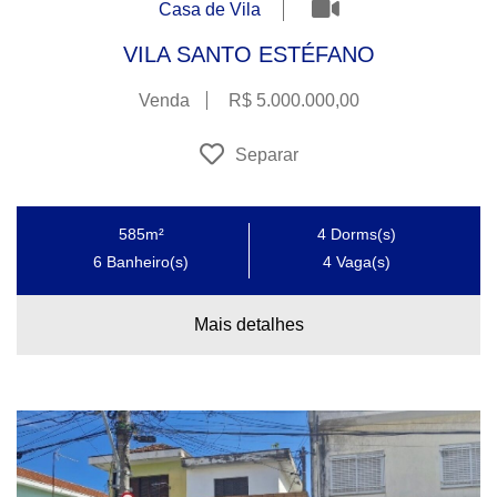
Casa de Vila
VILA SANTO ESTÉFANO
Venda
R$ 5.000.000,00
Separar
585m²
4
Dorms(s)
6
Banheiro(s)
4
Vaga(s)
Mais detalhes