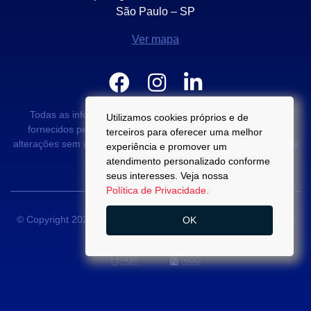
São Paulo – SP
Ver mapa
Todas as informações e valores exibidos neste portal são
Utilizamos cookies próprios e de
fornecidos pelos proprietários dos imóveis podendo sofrer
terceiros para oferecer uma melhor
alterações sem aviso prévio. Antes da proposta, consulte nossos
experiência e promover um
corretores.
atendimento personalizado conforme
seus interesses. Veja nossa
Política de Privacidade.
© Copyright 2022 - Di Palma Campos -
CRECI 22889-J
- Todos
OK
os direitos reservados.