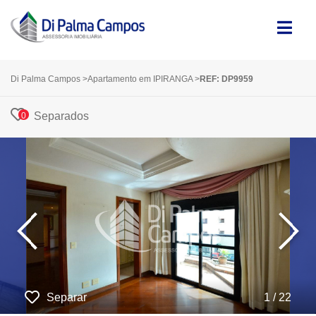
Di Palma Campos
>
Apartamento em IPIRANGA
>
REF: DP9959
Separados
0
‹
›
Separar
1 / 22