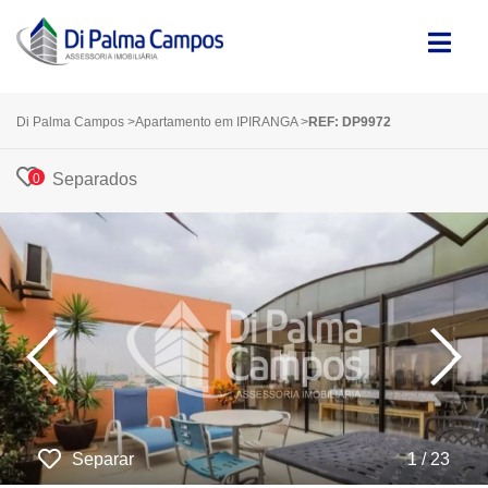
Di Palma Campos
>
Apartamento em IPIRANGA
>
REF: DP9972
Separados
0
‹
›
Separar
1 / 23