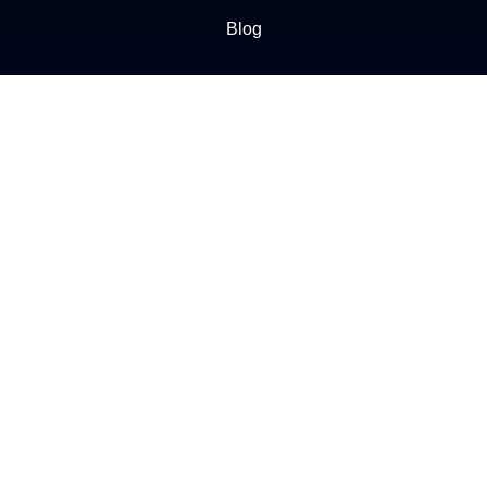
Blog
NEGÓCIOS
Buscar Imóvel
Administração de Imóveis
Anuncie seu imóvel
Ética e Integridade
ATENDIMENTO
(11) 2272-1412
Enviar e-mail