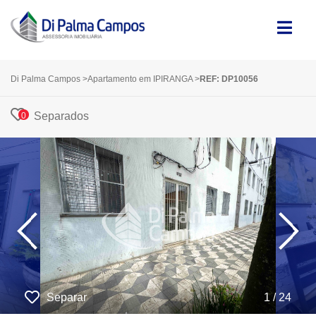
Di Palma Campos
>
Apartamento em IPIRANGA
>
REF: DP10056
Separados
0
‹
›
Separar
1 / 24