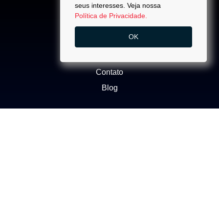
seus interesses. Veja nossa
Política de Privacidade.
ACESSO
OK
Quem Somos
Trabalhe Conosco
Contato
Blog
NEGÓCIOS
Buscar Imóvel
Administração de Imóveis
Anuncie seu imóvel
Ética e Integridade