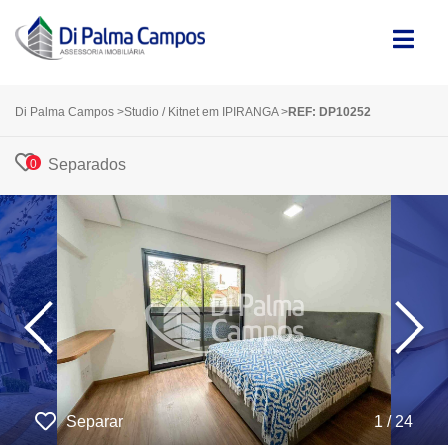
Di Palma Campos
>
Studio / Kitnet em IPIRANGA
>
REF: DP10252
Separados
0
‹
›
Separar
1 / 24