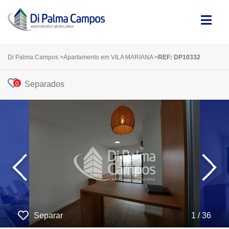
Di Palma Campos
>
Apartamento em VILA MARIANA
>
REF: DP10332
Separados
0
‹
›
Separar
1 / 36