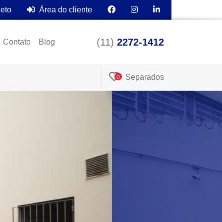
leto
Área do cliente
(11)
2272-1412
Contato
Blog
Separados
0