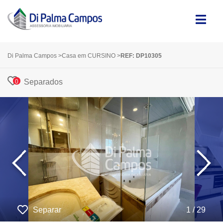
Di Palma Campos
>
Casa em CURSINO
>
REF: DP10305
Separados
0
‹
›
Separar
1 / 29