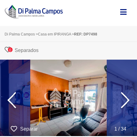
Di Palma Campos
>
Casa em IPIRANGA
>
REF: DP7498
Separados
0
‹
›
Separar
1 / 34