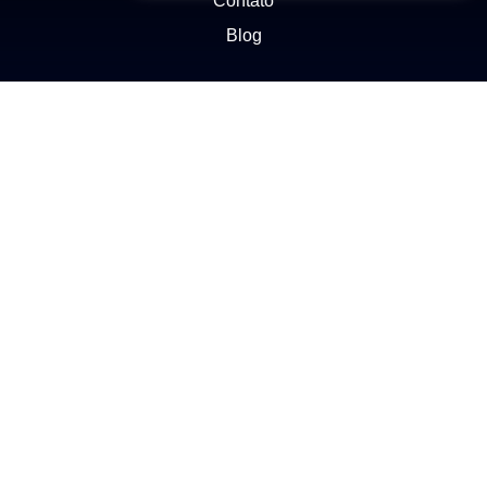
Contato
Blog
NEGÓCIOS
Buscar Imóvel
Administração de Imóveis
Anuncie seu imóvel
Ética e Integridade
ATENDIMENTO
(11) 2272-1412
Enviar e-mail