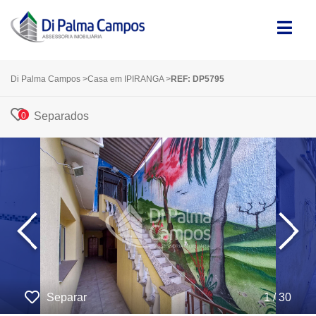
Di Palma Campos
>
Casa em IPIRANGA
>
REF: DP5795
Separados
0
‹
›
Separar
1 / 30