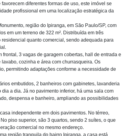
favorecem diferentes formas de uso, este imóvel se
vidade profissional em uma localização estratégica da
 Monumento, região do Ipiranga, em São Paulo/SP, com
os em um terreno de 322 m². Distribuída em três
o residencial quanto comercial, sendo adequada para
al.
 frontal, 3 vagas de garagem cobertas, hall de entrada e
 lavabo, cozinha e área com churrasqueira. Os
io, permitindo adaptações conforme a necessidade de
ários embutidos, 2 banheiros com gabinetes, lavanderia
o dia a dia. Já no pavimento inferior, há uma sala com
jado, despensa e banheiro, ampliando as possibilidades
casa independente em dois pavimentos. No térreo,
No piso superior, são 3 quartos, sendo 2 suítes, o que
operação comercial no mesmo endereço.
 região tranquila do bairro Ipiranga, a casa está