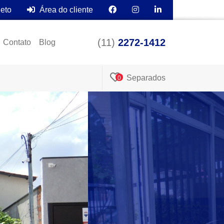
leto
Área do cliente
(11)
2272-1412
Contato
Blog
Separados
0