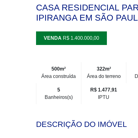
CASA RESIDENCIAL PA
IPIRANGA EM SÃO PAULO
VENDA
R$ 1.400.000,00
500m²
322m²
Área construída
Área do terreno
D
5
R$ 1.477,91
Banheiros(s)
IPTU
DESCRIÇÃO DO IMÓVEL