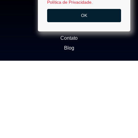
Política de Privacidade.
ACESSO
OK
Quem Somos
Trabalhe Conosco
Contato
Blog
NEGÓCIOS
Buscar Imóvel
Administração de Imóveis
Anuncie seu imóvel
Ética e Integridade
ATENDIMENTO