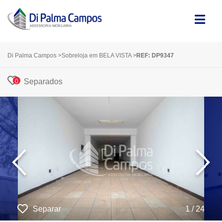
Di Palma Campos
>
Sobreloja em BELA VISTA
>
REF: DP9347
Separados
0
‹
›
Separar
1 / 24