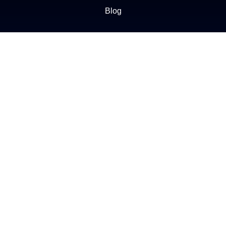
Blog
NEGÓCIOS
Buscar Imóvel
Administração de Imóveis
Anuncie seu imóvel
Ética e Integridade
ATENDIMENTO
(11) 2272-1412
Enviar e-mail