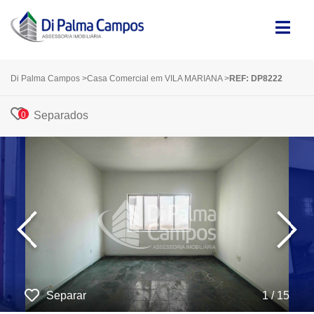
Di Palma Campos
>
Casa Comercial em VILA MARIANA
>
REF: DP8222
Separados
0
‹
›
Separar
1 / 15