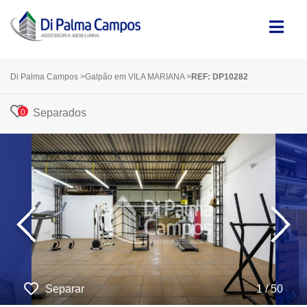
Di Palma Campos
>
Galpão em VILA MARIANA
>
REF: DP10282
Separados
0
‹
›
Separar
1 / 50