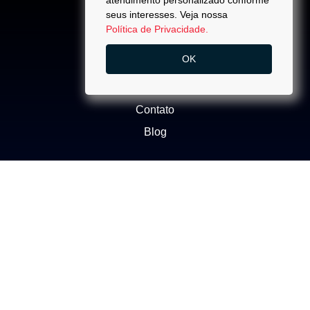
atendimento personalizado conforme
seus interesses. Veja nossa
Política de Privacidade.
ACESSO
OK
Quem Somos
Trabalhe Conosco
Contato
Blog
NEGÓCIOS
Buscar Imóvel
Administração de Imóveis
Anuncie seu imóvel
Ética e Integridade