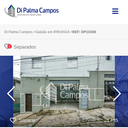
Di Palma Campos
>
Galpão em IPIRANGA
>
REF: DP10308
Separados
0
‹
›
Separar
1 / 35