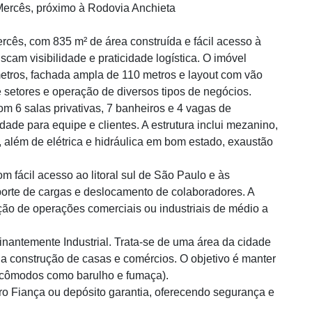
Mercês, próximo à Rodovia Anchieta
rcês, com 835 m² de área construída e fácil acesso à
cam visibilidade e praticidade logística. O imóvel
metros, fachada ampla de 110 metros e layout com vão
 de setores e operação de diversos tipos de negócios.
om 6 salas privativas, 7 banheiros e 4 vagas de
ade para equipe e clientes. A estrutura inclui mezanino,
, além de elétrica e hidráulica em bom estado, exaustão
m fácil acesso ao litoral sul de São Paulo e às
sporte de cargas e deslocamento de colaboradores. A
ção de operações comerciais ou industriais de médio a
nantemente Industrial. Trata-se de uma área da cidade
a a construção de casas e comércios. O objetivo é manter
 incômodos como barulho e fumaça).
ro Fiança ou depósito garantia, oferecendo segurança e