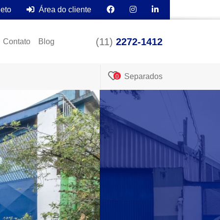
leto
Área do cliente
(11)
2272-1412
Contato
Blog
Separados
0