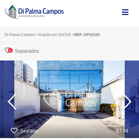
Di Palma Campos
>
Galpão em SAÚDE
>
REF: DP10345
Separados
0
‹
›
Separar
1 / 34