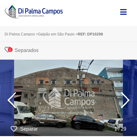
Di Palma Campos
>
Galpão em São Paulo
>
REF: DP10298
Separados
0
‹
›
Separar
1 / 29