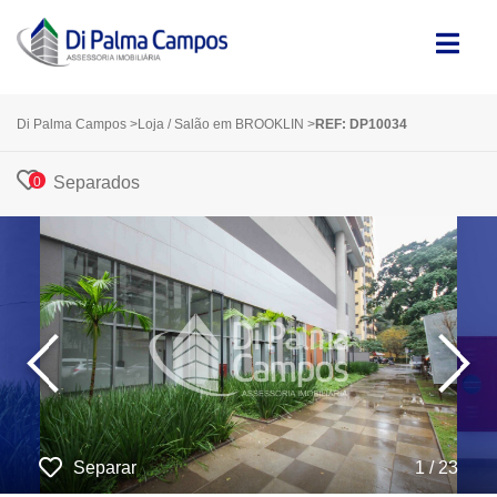
Di Palma Campos
>
Loja / Salão em BROOKLIN
>
REF: DP10034
Separados
0
‹
›
Separar
1 / 23