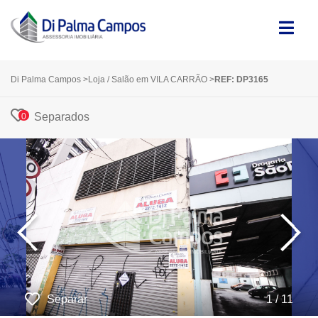
Di Palma Campos
>
Loja / Salão em VILA CARRÃO
>
REF: DP3165
Separados
0
‹
›
Separar
1 / 11