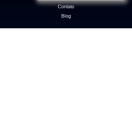
Contato
Blog
NEGÓCIOS
Buscar Imóvel
Administração de Imóveis
Anuncie seu imóvel
Ética e Integridade
ATENDIMENTO
(11) 2272-1412
Enviar e-mail