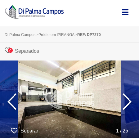
Di Palma Campos
>
Prédio em IPIRANGA
>
REF: DP7270
Separados
0
‹
›
Separar
1 / 25