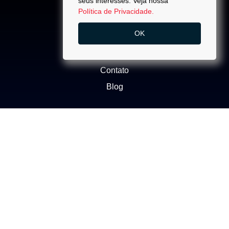
seus interesses. Veja nossa
Política de Privacidade.
ACESSO
OK
Quem Somos
Trabalhe Conosco
Contato
Blog
NEGÓCIOS
Buscar Imóvel
Administração de Imóveis
Anuncie seu imóvel
Ética e Integridade