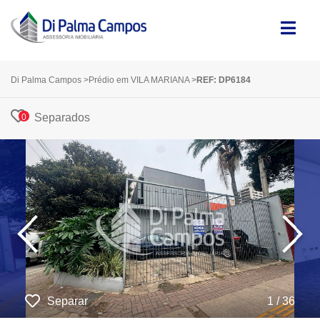
Di Palma Campos
>
Prédio em VILA MARIANA
>
REF: DP6184
Separados
0
‹
›
Separar
1 / 36