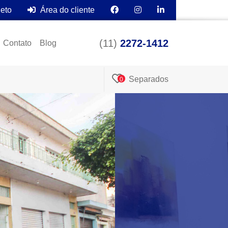
leto
Área do cliente
(11)
2272-1412
Contato
Blog
Separados
0