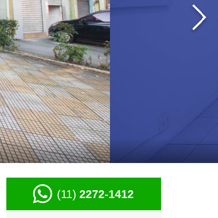
›
(11)
2272-1412