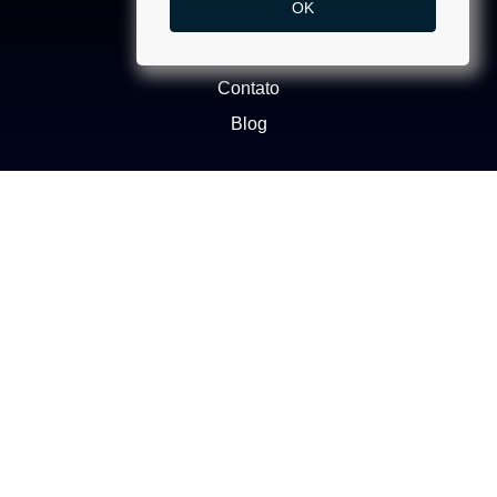
OK
Quem Somos
Trabalhe Conosco
Contato
Blog
NEGÓCIOS
Buscar Imóvel
Administração de Imóveis
Anuncie seu imóvel
Ética e Integridade
ATENDIMENTO
(11) 2272-1412