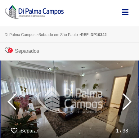
Di Palma Campos
>
Sobrado em São Paulo
>
REF: DP10342
Separados
0
‹
›
Separar
1 / 38