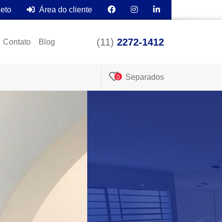
leto
Área do cliente
(11)
2272-1412
Contato
Blog
Separados
0