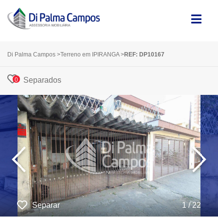
Di Palma Campos
>
Terreno em IPIRANGA
>
REF: DP10167
Separados
0
‹
›
Separar
1 / 22