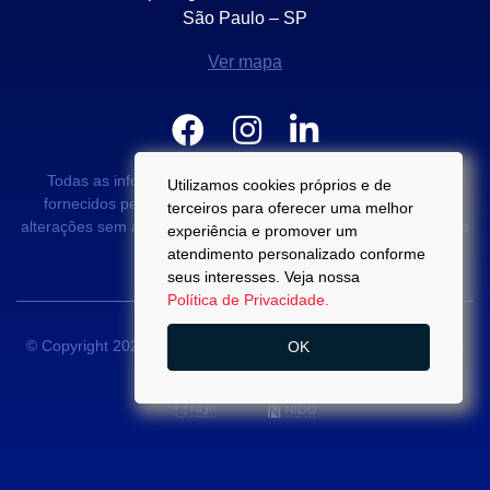
São Paulo – SP
Ver mapa
Todas as informações e valores exibidos neste portal são
Utilizamos cookies próprios e de
fornecidos pelos proprietários dos imóveis podendo sofrer
terceiros para oferecer uma melhor
alterações sem aviso prévio. Antes da proposta, consulte nossos
experiência e promover um
corretores.
atendimento personalizado conforme
seus interesses. Veja nossa
Política de Privacidade.
© Copyright 2022 - Di Palma Campos -
CRECI 22889-J
- Todos
OK
os direitos reservados.