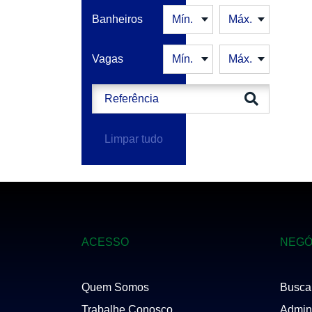
SANTANA
Banheiros
SANTO AMARO
SAÚDE
SUMARÉ
Vagas
TATUAPÉ
VILA FORMOSA
VILA LEOPOLDINA
VILA MADALENA
VILA MARIANA
Limpar tudo
VILA PRUDENTE
ACESSO
NEGÓ
Quem Somos
Busca
Trabalhe Conosco
Admini