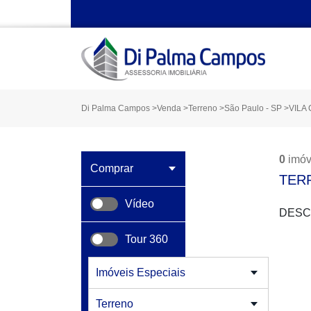
Di Palma Campos
>
Venda
>
Terreno
>
São Paulo - SP
>
VILA
0
imóv
TER
Vídeo
DESC
Tour 360