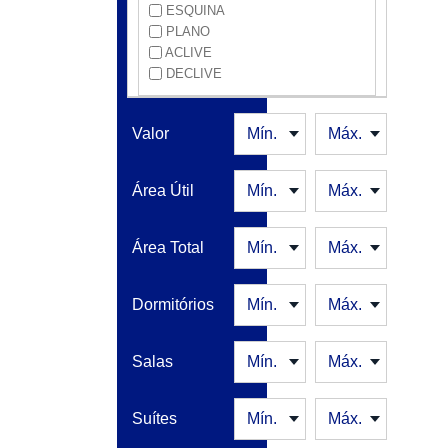
ESQUINA
CASA VERDE
PLANO
CENTRO
ACLIVE
CERQUEIRA CÉSAR
DECLIVE
CONSOLAÇÃO
CURSINO
INDIANÓPOLIS
Valor
IPIRANGA
ITAIM BIBI
JABAQUARA
Área Útil
JARDIM ANÁLIA FRANCO
LAPA
Área Total
LIBERDADE
MOEMA
MOOCA
Dormitórios
MORUMBI
PARAÍSO
PAULISTA
Salas
PINHEIROS
PLANALTO PAULISTA
POMPÉIA
Suítes
SANTA CECÍLIA