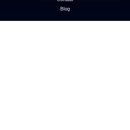
Blog
NEGÓCIOS
Buscar Imóvel
Administração de Imóveis
Anuncie seu imóvel
Ética e Integridade
ATENDIMENTO
(11) 2272-1412
Enviar e-mail