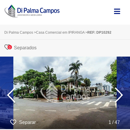
Di Palma Campos
>
Casa Comercial em IPIRANGA
>
REF: DP10292
Separados
0
‹
›
Separar
1 / 47